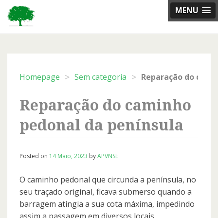
Skip
MENU
to
content
>
>
Homepage
Sem categoria
Reparação do caminho
pedonal da península
Posted on
14 Maio, 2023
by
APVNSE
O caminho pedonal que circunda a península, no
seu traçado original, ficava submerso quando a
barragem atingia a sua cota máxima, impedindo
assim a passagem em diversos locais.